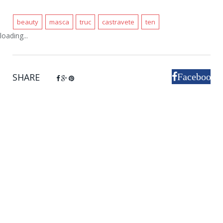
beauty
masca
truc
castravete
ten
loading...
SHARE
Facebook
Google+
Pinterest