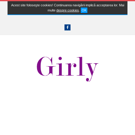
Acest site foloseşte cookies! Continuarea navigării implică acceptarea lor. Mai
multe
despre cookies
.
OK
Facebook