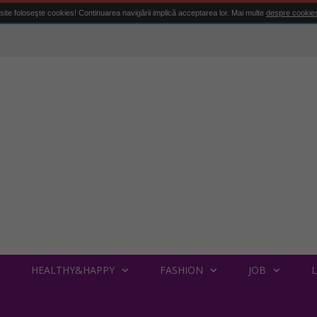
site foloseşte cookies! Continuarea navigării implică acceptarea lor. Mai multe
despre cookie
HEALTHY&HAPPY
FASHION
JOB