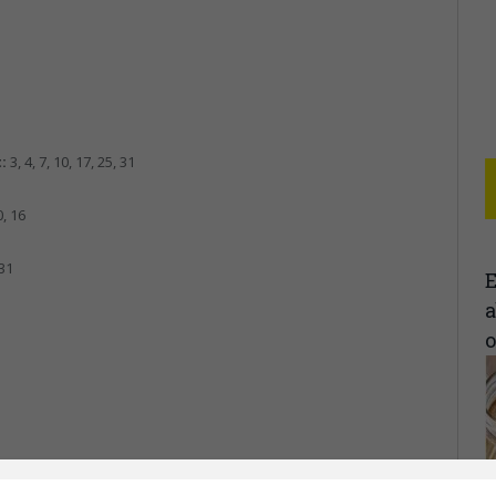
t:
3, 4, 7, 10, 17, 25, 31
0, 16
 31
E
a