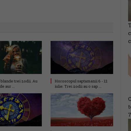
T
c
c
blande trei zodii. Au
Horoscopul saptamanii 6 - 12
de aur ...
iulie: Trei zodii au o sap ...
C
t
7