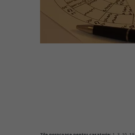
Zile norocoase pentru casatorie:
1, 3, 10, 13