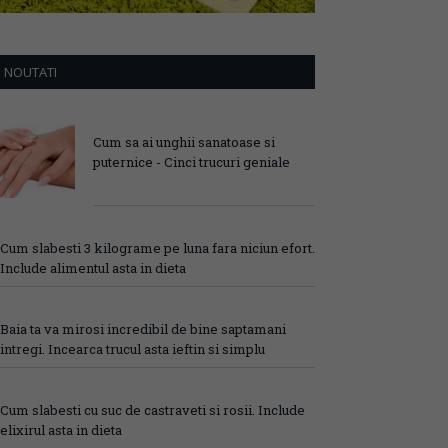
NOUTATI
Cum sa ai unghii sanatoase si
puternice - Cinci trucuri geniale
Cum slabesti 3 kilograme pe luna fara niciun efort.
Include alimentul asta in dieta
Baia ta va mirosi incredibil de bine saptamani
intregi. Incearca trucul asta ieftin si simplu
Cum slabesti cu suc de castraveti si rosii. Include
elixirul asta in dieta