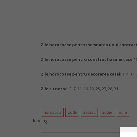
Zile norocoase pentru semnarea unui contrac
Zile norocoase pentru constructia unei case:
1
Zile norocoase pentru decorarea casei:
1, 4, 11,
Zile cu noroc:
3, 7, 11, 16, 20, 25, 27, 28, 31
horoscop
zodii
zodiac
zodie
iulie
loading...