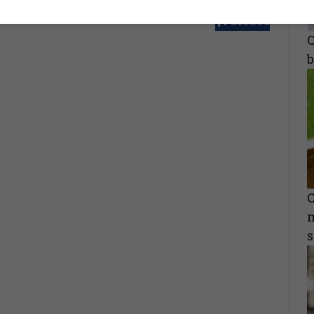
Facebook
C
b
C
m
s