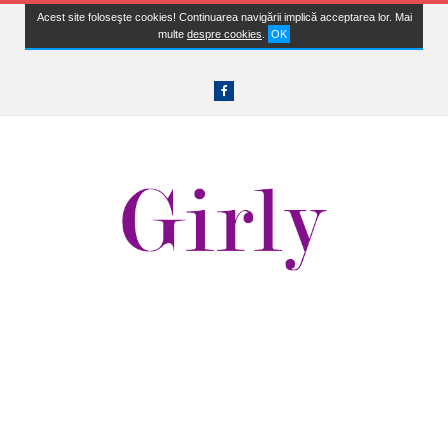
Acest site foloseşte cookies! Continuarea navigării implică acceptarea lor. Mai
multe
despre cookies
.
OK
Facebook