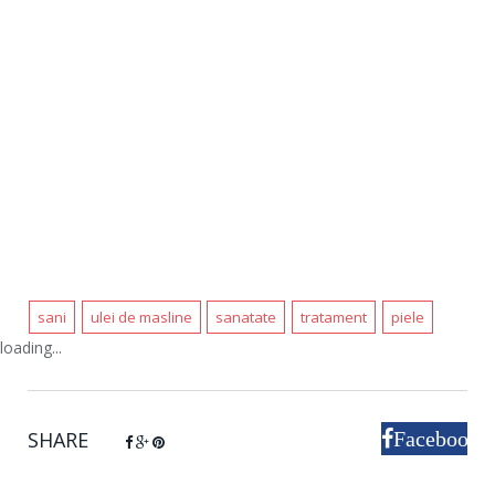
sani
ulei de masline
sanatate
tratament
piele
loading...
SHARE
Facebook
Google+
Pinterest