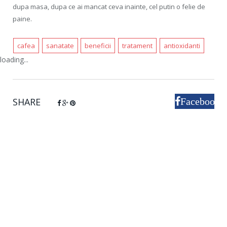
dupa masa, dupa ce ai mancat ceva inainte, cel putin o felie de
paine.
cafea
sanatate
beneficii
tratament
antioxidanti
loading...
SHARE
Facebook
Google+
Pinterest