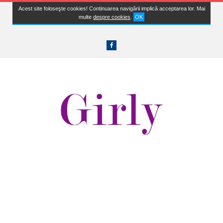
Acest site foloseşte cookies! Continuarea navigării implică acceptarea lor. Mai
multe
despre cookies
.
OK
Facebook