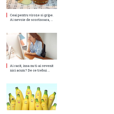
Ceai pentru viroze si gripe.
Ai nevoie de scortisoara, ...
Ai racit, insa nu ti-ai revenit
nici acum? De ce trebui ...