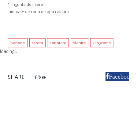
1 lingurita de miere
jumatate de cana de apa calduta
banane
reteta
sanatate
slabire
kilograme
loading...
SHARE
Facebook
Google+
Pinterest