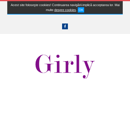
Acest site foloseşte cookies! Continuarea navigării implică acceptarea lor. Mai
multe
despre cookies
.
OK
Facebook