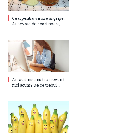
Ceai pentru viroze si gripe.
Ai nevoie de scortisoara, ...
Ai racit, insa nu ti-ai revenit
nici acum? De ce trebui ...