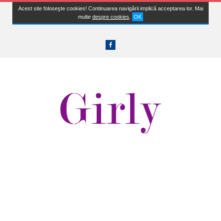
Acest site foloseşte cookies! Continuarea navigării implică acceptarea lor. Mai
multe
despre cookies
.
OK
Facebook