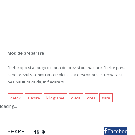
Mod de preparare
Fierbe apa si adauga o mana de orez si putina sare. Fierbe pana
cand orezul s-a inmuiat complet si s-a descompus. Strecoara si
bea bautura calda, in fiecare zi.
detox
slabire
kilograme
dieta
orez
sare
loading...
SHARE
Facebook
Google+
Pinterest