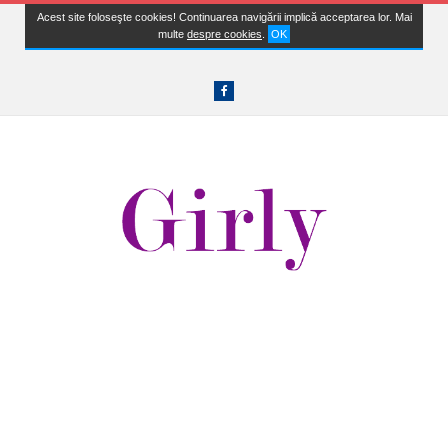
Acest site foloseşte cookies! Continuarea navigării implică acceptarea lor. Mai
multe
despre cookies
.
OK
Facebook