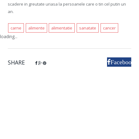
scadere in greutate uriasa la persoanele care o tin cel putin un
an.
carne
alimente
alimentatie
sanatate
cancer
loading...
SHARE
Facebook
Google+
Pinterest