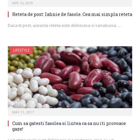
APR 15, 2019
Reteta de post: Iahnie de fasole. Cea mai simpla reteta
Daca tii post, aceasta reteta este delicioasa si sanatoasa. ...
LIFESTYLE
MAY 11, 2017
Cum sa gatesti fasolea si lintea ca sa nu iti provoace
gaze!
Leguminoasele sunt delicioase si sanatoase, insa au un