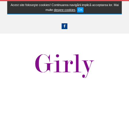
Acest site foloseşte cookies! Continuarea navigării implică acceptarea lor. Mai
multe
despre cookies
.
OK
Facebook