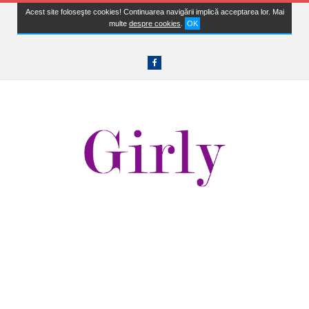
Acest site foloseşte cookies! Continuarea navigării implică acceptarea lor. Mai
multe
despre cookies
.
OK
Facebook