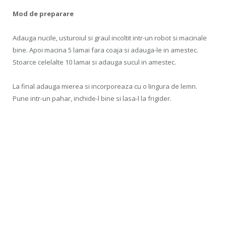
Mod de preparare
Adauga nucile, usturoiul si graul incoltit intr-un robot si macinale
bine. Apoi macina 5 lamai fara coaja si adauga-le in amestec.
Stoarce celelalte 10 lamai si adauga sucul in amestec.
La final adauga mierea si incorporeaza cu o lingura de lemn.
Pune intr-un pahar, inchide-l bine si lasa-l la frigider.