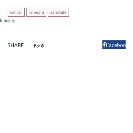
cancer
remediu
sanatate
loading...
SHARE
Facebook
Google+
Pinterest